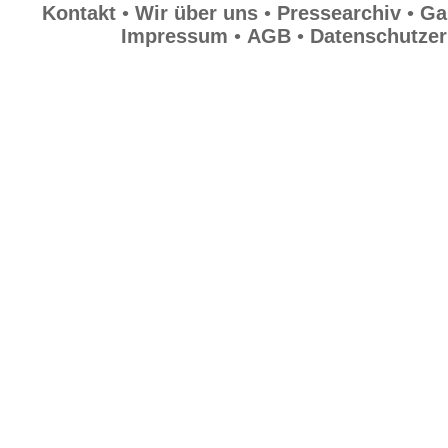
Kontakt
•
Wir über uns
•
Pressearchiv
•
Ga
Wir über uns
Impressum
•
AGB
•
Datenschutzer
Pressearchiv
Galerie
Sitemap
Impressum
AGB