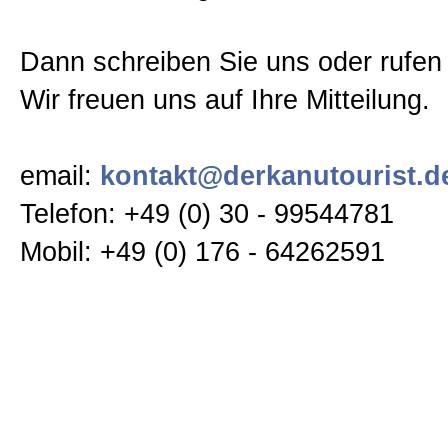
Geschenk-Gutscheine
Dann schreiben Sie uns oder rufen
Kanutourberatung
Wir freuen uns auf Ihre Mitteilung.
Leistungen
email:
kontakt@derkanutourist.d
Telefon: +49 (0) 30 - 99544781
Preise
Mobil: +49 (0) 176 - 64262591
Allgemein
Kontakt