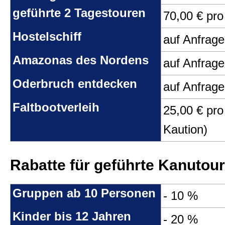
Geschenk-Gutscheine
geführte 2 Tagestouren
70,00 € pr
Hostelschiff
auf Anfrage
Kanutourberatung
Amazonas des Nordens
auf Anfrage
Oderbruch entdecken
Leistungen
auf Anfrage
Faltbootverleih
25,00 € pro
Preise
Kaution)
Allgemein
Rabatte für geführte Kanutou
Gruppen ab 10 Personen
- 10 %
Kontakt
Kinder bis 12 Jahren
- 20 %