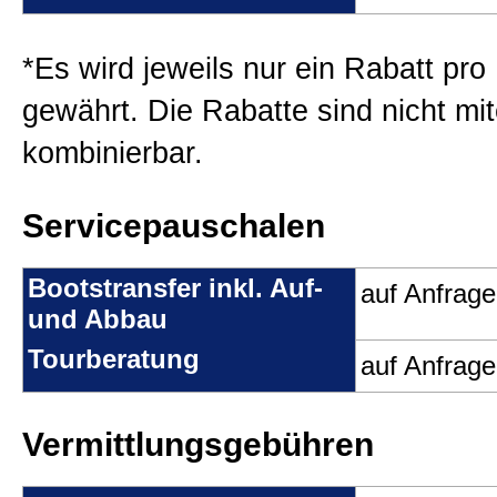
Wir über uns
*Es wird jeweils nur ein Rabatt pr
Pressearchiv
gewährt. Die Rabatte sind nicht mi
kombinierbar.
Galerie
Servicepauschalen
Sitemap
Bootstransfer inkl. Auf-
auf Anfrage
und Abbau
Impressum
Tourberatung
auf Anfrage
AGB
Vermittlungsgebühren