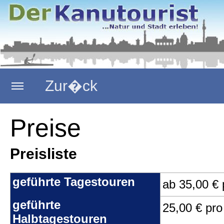
Zur�ck
Startseite
Preise
Preisliste
Kanutouren
geführte Tagestouren
ab 35,00 €
Faltbootverleih
geführte
25,00 € pr
Halbtagestouren